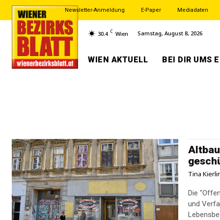
Newsletter-Anmeldung
E-Paper
Mediadaten
C
Samstag, August 8, 2026
30.4
Wien
WIEN AKTUELL
BEI DIR UMS 
Altbau
geschü
Tina Kierl
Die "Offe
und Verfa
Lebensbed