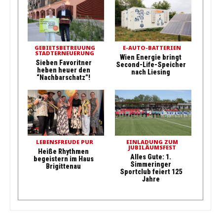
GEBIETSBETREUUNG
E-AUTO-BATTERIEN
STADTERNEUERUNG
Wien Energie bringt
Sieben Favoritner
Second-Life-Speicher
heben heuer den
nach Liesing
“Nachbarschatz”!
LEBENSFREUDE PUR
EINLADUNG ZUM
JUBILÄUMSFEST
Heiße Rhythmen
Alles Gute: 1.
begeistern im Haus
Simmeringer
Brigittenau
Sportclub feiert 125
Jahre