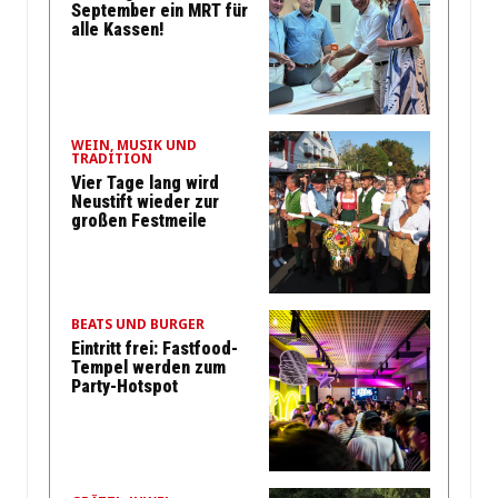
September ein MRT für
alle Kassen!
WEIN, MUSIK UND
TRADITION
Vier Tage lang wird
Neustift wieder zur
großen Festmeile
BEATS UND BURGER
Eintritt frei: Fastfood-
Tempel werden zum
Party-Hotspot