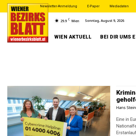
Newsletter-Anmeldung
E-Paper
Mediadaten
C
Sonntag, August 9, 2026
29.9
Wien
WIEN AKTUELL
BEI DIR UMS 
Krimin
geholf
Hans Stei
Eine in Eu
Nationalfe
Erstanlauf