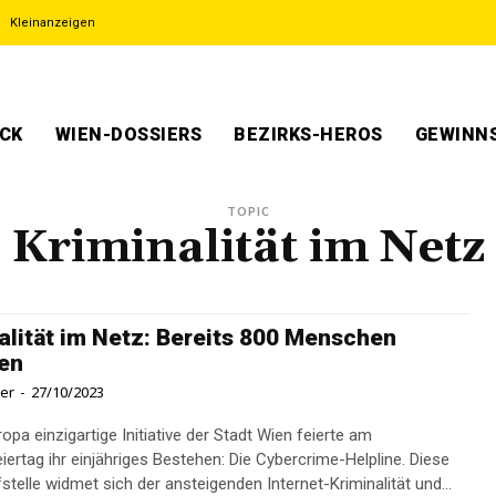
Kleinanzeigen
ECK
WIEN-DOSSIERS
BEZIRKS-HEROS
GEWINNS
TOPIC
Kriminalität im Netz
alität im Netz: Bereits 800 Menschen
en
ner
-
27/10/2023
ropa einzigartige Initiative der Stadt Wien feierte am
iertag ihr einjähriges Bestehen: Die Cybercrime-Helpline. Diese
stelle widmet sich der ansteigenden Internet-Kriminalität und...