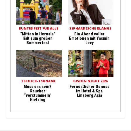
BUNTES FEST FÜR ALLE
SEPHARDISCHE KLÄNGE
“Mitten in Hernals”
Ein Abend voller
lädt zum großen
Emotionen mit Yasmin
Sommerfest
Levy
TSCHICK-TSUNAMI
FUSION NIGHT 2026
Muss das sein?
Fernöstlicher Genuss
Raucher
im Hotel & Spa
“verstummeln”
Linsberg Asia
Hietzing