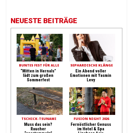
NEUESTE BEITRÄGE
BUNTES FEST FÜR ALLE
SEPHARDISCHE KLÄNGE
“Mitten in Hernals”
Ein Abend voller
lädt zum großen
Emotionen mit Yasmin
Sommerfest
Levy
TSCHICK-TSUNAMI
FUSION NIGHT 2026
Muss das sein?
Fernöstlicher Genuss
Raucher
im Hotel & Spa