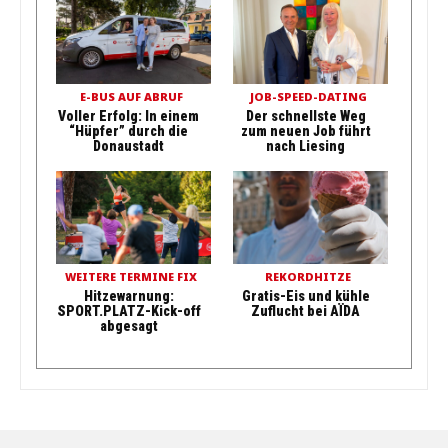
E-BUS AUF ABRUF
JOB-SPEED-DATING
Voller Erfolg: In einem
Der schnellste Weg
“Hüpfer” durch die
zum neuen Job führt
Donaustadt
nach Liesing
WEITERE TERMINE FIX
REKORDHITZE
Hitzewarnung:
Gratis-Eis und kühle
SPORT.PLATZ-Kick-off
Zuflucht bei AÏDA
abgesagt