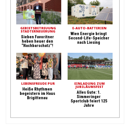
GEBIETSBETREUUNG
E-AUTO-BATTERIEN
STADTERNEUERUNG
Wien Energie bringt
Sieben Favoritner
Second-Life-Speicher
heben heuer den
nach Liesing
“Nachbarschatz”!
LEBENSFREUDE PUR
EINLADUNG ZUM
JUBILÄUMSFEST
Heiße Rhythmen
Alles Gute: 1.
begeistern im Haus
Simmeringer
Brigittenau
Sportclub feiert 125
Jahre