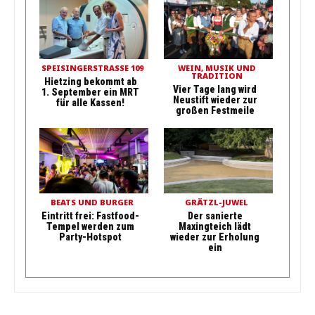
SPEISINGERSTRASSE 109
WEIN, MUSIK UND
TRADITION
Hietzing bekommt ab
Vier Tage lang wird
1. September ein MRT
Neustift wieder zur
für alle Kassen!
großen Festmeile
BEATS UND BURGER
GRÄTZL-JUWEL
Eintritt frei: Fastfood-
Der sanierte
Tempel werden zum
Maxingteich lädt
Party-Hotspot
wieder zur Erholung
ein