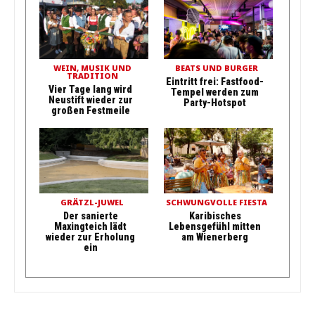
WEIN, MUSIK UND
BEATS UND BURGER
TRADITION
Eintritt frei: Fastfood-
Vier Tage lang wird
Tempel werden zum
Neustift wieder zur
Party-Hotspot
großen Festmeile
GRÄTZL-JUWEL
SCHWUNGVOLLE FIESTA
Der sanierte
Karibisches
Maxingteich lädt
Lebensgefühl mitten
wieder zur Erholung
am Wienerberg
ein