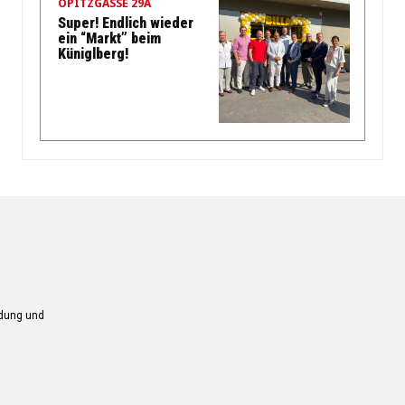
OPITZGASSE 29A
Super! Endlich wieder
ein “Markt” beim
Küniglberg!
ndung und