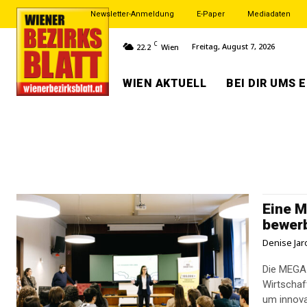
Newsletter-Anmeldung
E-Paper
Mediadaten
C
Freitag, August 7, 2026
22.2
Wien
WIEN AKTUELL
BEI DIR UMS 
Eine M
bewer
Denise Jar
Die MEGA 
Wirtschaf
um innova