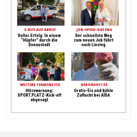
E-BUS AUF ABRUF
JOB-SPEED-DATING
Voller Erfolg: In einem
Der schnellste Weg
“Hüpfer” durch die
zum neuen Job führt
Donaustadt
nach Liesing
WEITERE TERMINE FIX
REKORDHITZE
Hitzewarnung:
Gratis-Eis und kühle
SPORT.PLATZ-Kick-off
Zuflucht bei AÏDA
abgesagt