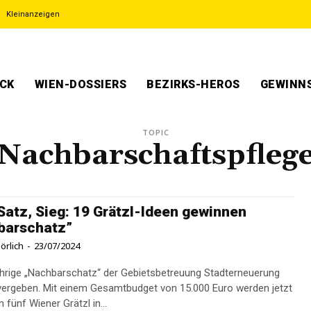
Kleinanzeigen
ECK
WIEN-DOSSIERS
BEZIRKS-HEROS
GEWINNS
TOPIC
Nachbarschaftspfleg
 Satz, Sieg: 19 Grätzl-Ideen gewinnen
barschatz”
örlich
-
23/07/2024
ährige „Nachbarschatz“ der Gebietsbetreuung Stadterneuerung
 vergeben. Mit einem Gesamtbudget von 15.000 Euro werden jetzt
n fünf Wiener Grätzl in...