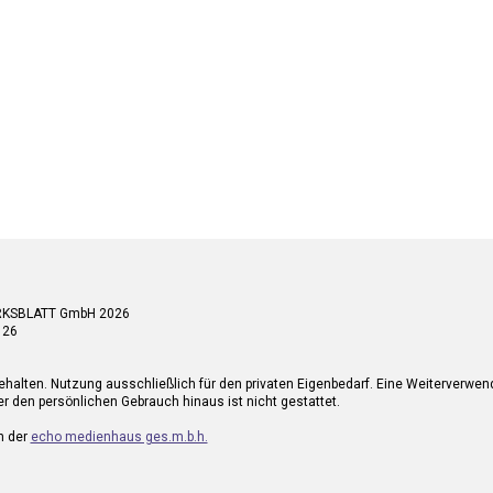
RKSBLATT GmbH 2026
 26
ehalten. Nutzung ausschließlich für den privaten Eigenbedarf. Eine Weiterverwe
r den persönlichen Gebrauch hinaus ist nicht gestattet.
n der
echo medienhaus ges.m.b.h.