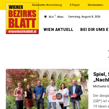
Newsletter-Anmeldung
E-Paper
Mediadaten
C
Samstag, August 8, 2026
30.4
Wien
WIEN AKTUELL
BEI DIR UMS 
Spiel,
„Nach
Michaela G
Der diesj
(GB*) ist
19 Ideen i