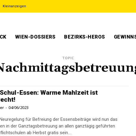
Kleinanzeigen
ECK
WIEN-DOSSIERS
BEZIRKS-HEROS
GEWINNS
TOPIC
Nachmittagsbetreuun
 Schul-Essen: Warme Mahlzeit ist
echt!
ner
-
04/06/2023
Neuregelung für Befreiung der Essensbeiträge wird nun das
en in der Ganztagsbetreuung an allen ganztägig geführten
lichtschulen ab Herbst gratis sein....