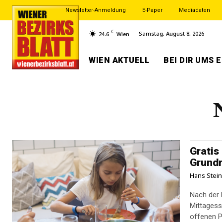
Newsletter-Anmeldung
E-Paper
Mediadaten
C
Samstag, August 8, 2026
24.6
Wien
WIEN AKTUELL
BEI DIR UMS 
Gratis
Grundr
Hans Stei
Nach der 
Mittagess
offenen Pf