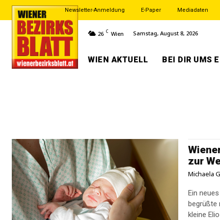
Newsletter-Anmeldung
E-Paper
Mediadaten
C
Samstag, August 8, 2026
26
Wien
WIEN AKTUELL
BEI DIR UMS 
Wiener
zur We
Michaela G
Ein neues
begrüßte 
kleine Eli