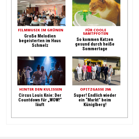
FILMMUSIK IM GRÜNEN
FÜR COOLE
SAMTPFOTEN
Große Melodien
So kommen Katzen
begeisterten im Haus
gesund durch heiße
Schmelz
Sommertage
HINTER DEN KULISSEN
OPITZGASSE 29A
Circus Louis Knie: Der
Super! Endlich wieder
Countdown für „WOW!“
ein “Markt” beim
läuft
Küniglberg!