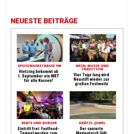
NEUESTE BEITRÄGE
SPEISINGERSTRASSE 109
WEIN, MUSIK UND
TRADITION
Hietzing bekommt ab
Vier Tage lang wird
1. September ein MRT
Neustift wieder zur
für alle Kassen!
großen Festmeile
BEATS UND BURGER
GRÄTZL-JUWEL
Eintritt frei: Fastfood-
Der sanierte
Tempel werden zum
Maxingteich lädt