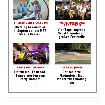
SPEISINGERSTRASSE 109
WEIN, MUSIK UND
TRADITION
Hietzing bekommt ab
Vier Tage lang wird
1. September ein MRT
Neustift wieder zur
für alle Kassen!
großen Festmeile
BEATS UND BURGER
GRÄTZL-JUWEL
Eintritt frei: Fastfood-
Der sanierte
Tempel werden zum
Maxingteich lädt
Party-Hotspot
wieder zur Erholung
ein