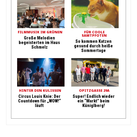
FILMMUSIK IM GRÜNEN
FÜR COOLE
SAMTPFOTEN
Große Melodien
So kommen Katzen
begeisterten im Haus
gesund durch heiße
Schmelz
Sommertage
HINTER DEN KULISSEN
OPITZGASSE 29A
Circus Louis Knie: Der
Super! Endlich wieder
Countdown für „WOW!“
ein “Markt” beim
läuft
Küniglberg!