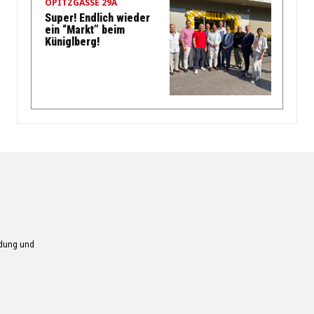
OPITZGASSE 29A
Super! Endlich wieder
ein “Markt” beim
Küniglberg!
ndung und