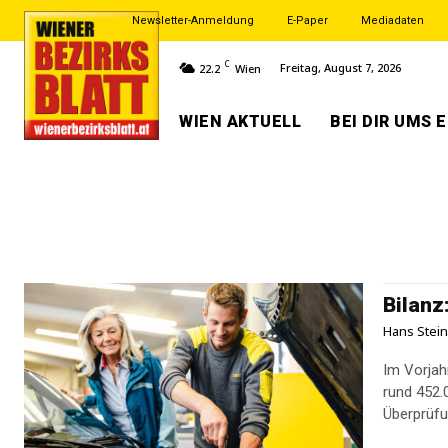
Newsletter-Anmeldung
E-Paper
Mediadaten
C
Freitag, August 7, 2026
22.2
Wien
WIEN AKTUELL
BEI DIR UMS 
Bilanz
Hans Stei
Im Vorjah
rund 452.
Überprüfu