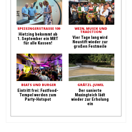
SPEISINGERSTRASSE 109
WEIN, MUSIK UND
TRADITION
Hietzing bekommt ab
Vier Tage lang wird
1. September ein MRT
Neustift wieder zur
für alle Kassen!
großen Festmeile
BEATS UND BURGER
GRÄTZL-JUWEL
Eintritt frei: Fastfood-
Der sanierte
Tempel werden zum
Maxingteich lädt
Party-Hotspot
wieder zur Erholung
ein