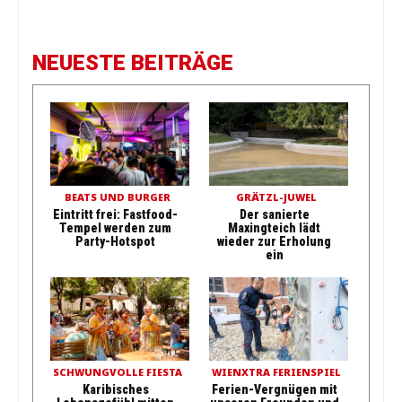
NEUESTE BEITRÄGE
BEATS UND BURGER
GRÄTZL-JUWEL
Eintritt frei: Fastfood-
Der sanierte
Tempel werden zum
Maxingteich lädt
Party-Hotspot
wieder zur Erholung
ein
SCHWUNGVOLLE FIESTA
WIENXTRA FERIENSPIEL
Karibisches
Ferien-Vergnügen mit