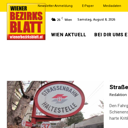
Newsletter-Anmeldung
E-Paper
Mediadaten
C
Samstag, August 8, 2026
26
Wien
WIEN AKTUELL
BEI DIR UMS 
Straße
Redaktion
Den Fahrg
Schienens