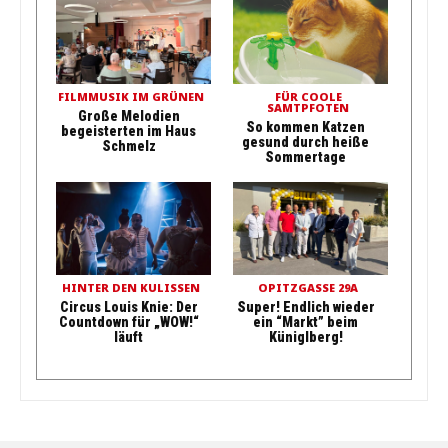
FILMMUSIK IM GRÜNEN
FÜR COOLE
SAMTPFOTEN
Große Melodien
So kommen Katzen
begeisterten im Haus
gesund durch heiße
Schmelz
Sommertage
HINTER DEN KULISSEN
OPITZGASSE 29A
Circus Louis Knie: Der
Super! Endlich wieder
Countdown für „WOW!“
ein “Markt” beim
läuft
Küniglberg!