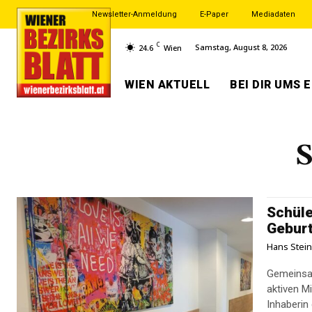
Newsletter-Anmeldung
E-Paper
Mediadaten
C
Samstag, August 8, 2026
24.6
Wien
WIEN AKTUELL
BEI DIR UMS 
S
Schüle
Geburt
Hans Stei
Gemeinsam
aktiven M
Inhaberin