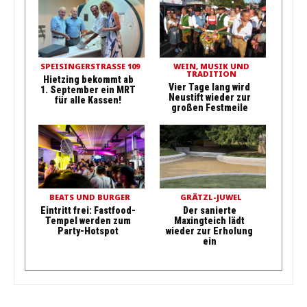
SPEISINGERSTRASSE 109
WEIN, MUSIK UND
TRADITION
Hietzing bekommt ab
Vier Tage lang wird
1. September ein MRT
Neustift wieder zur
für alle Kassen!
großen Festmeile
BEATS UND BURGER
GRÄTZL-JUWEL
Eintritt frei: Fastfood-
Der sanierte
Tempel werden zum
Maxingteich lädt
Party-Hotspot
wieder zur Erholung
ein