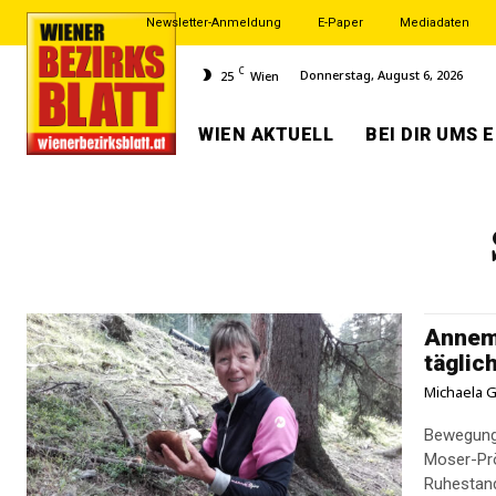
Newsletter-Anmeldung
E-Paper
Mediadaten
C
Donnerstag, August 6, 2026
25
Wien
WIEN AKTUELL
BEI DIR UMS 
Annema
täglic
Michaela G
Bewegung 
Moser-Prö
Ruhestand 