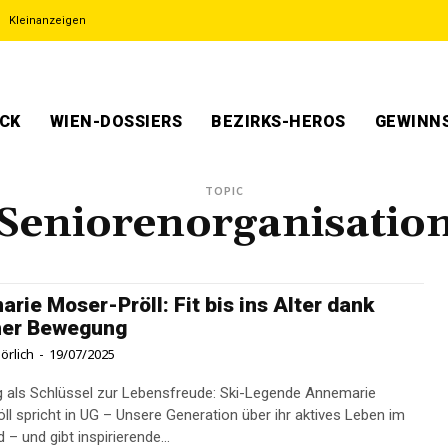
Kleinanzeigen
ECK
WIEN-DOSSIERS
BEZIRKS-HEROS
GEWINNS
TOPIC
Seniorenorganisatio
rie Moser-Pröll: Fit bis ins Alter dank
her Bewegung
örlich
-
19/07/2025
als Schlüssel zur Lebensfreude: Ski-Legende Annemarie
ll spricht in UG – Unsere Generation über ihr aktives Leben im
– und gibt inspirierende...