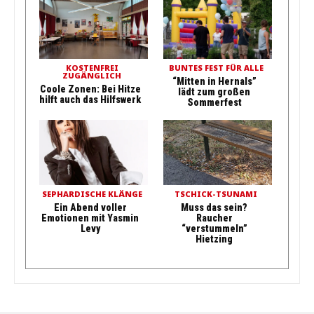
KOSTENFREI
BUNTES FEST FÜR ALLE
ZUGÄNGLICH
“Mitten in Hernals”
Coole Zonen: Bei Hitze
lädt zum großen
hilft auch das Hilfswerk
Sommerfest
SEPHARDISCHE KLÄNGE
TSCHICK-TSUNAMI
Ein Abend voller
Muss das sein?
Emotionen mit Yasmin
Raucher
Levy
“verstummeln”
Hietzing