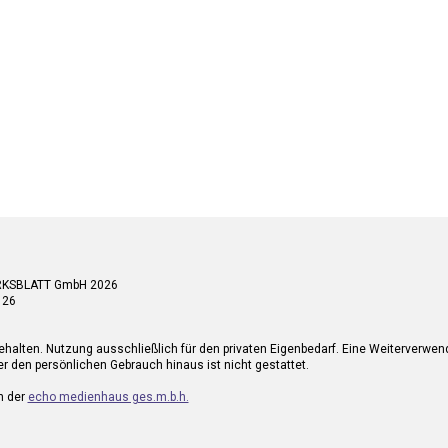
RKSBLATT GmbH 2026
 26
ehalten. Nutzung ausschließlich für den privaten Eigenbedarf. Eine Weiterverwe
r den persönlichen Gebrauch hinaus ist nicht gestattet.
n der
echo medienhaus ges.m.b.h.