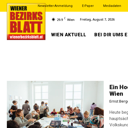
Newsletter-Anmeldung
E-Paper
Mediadaten
C
Freitag, August 7, 2026
29.9
Wien
WIEN AKTUELL
BEI DIR UMS 
Ein Ho
Wien
Ernst Berg
Heute beg
hauptsächl
Volkskun