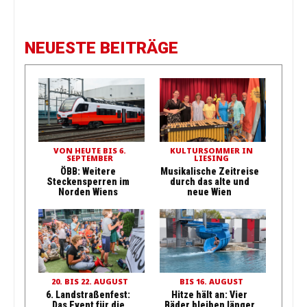
NEUESTE BEITRÄGE
VON HEUTE BIS 6.
KULTURSOMMER IN
SEPTEMBER
LIESING
ÖBB: Weitere
Musikalische Zeitreise
Steckensperren im
durch das alte und
Norden Wiens
neue Wien
20. BIS 22. AUGUST
BIS 16. AUGUST
6. Landstraßenfest:
Hitze hält an: Vier
Das Event für die
Bäder bleiben länger