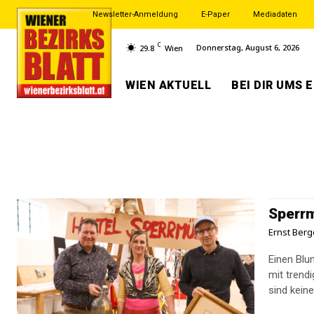
Newsletter-Anmeldung
E-Paper
Mediadaten
C
Donnerstag, August 6, 2026
29.8
Wien
WIEN AKTUELL
BEI DIR UMS 
Sperrm
Ernst Berg
Einen Blu
mit trend
sind kein