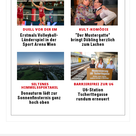
DUELL VOR DER EM
KULT-KOMÖDIE
Erstmals Volleyball-
“Der Mustergatte”
Länderspiel in der
bringt Döbling herzlich
Sport Arena Wien
zum Lachen
SELTENES
BARRIEREFREI ZUR U6
HIMMELSSPEKTAKEL
U6-Station
Donauturm lädt zur
Tscherttegasse
Sonnenfinsternis ganz
rundum erneuert
hoch oben