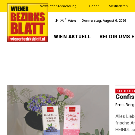
Newsletter-Anmeldung
E-Paper
Mediadaten
C
Donnerstag, August 6, 2026
25
Wien
WIEN AKTUELL
BEI DIR UMS 
SCHOKOL
Confis
Ernst Berg
Alles Liebe: Confiserie Der Somm
frische A
HEINDL se