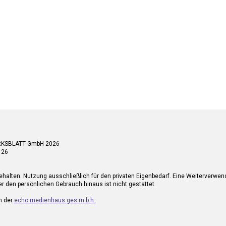
RKSBLATT GmbH 2026
 26
ehalten. Nutzung ausschließlich für den privaten Eigenbedarf. Eine Weiterverwe
r den persönlichen Gebrauch hinaus ist nicht gestattet.
n der
echo medienhaus ges.m.b.h.