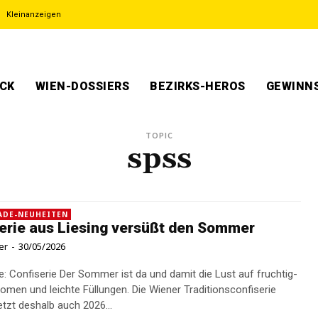
Kleinanzeigen
ECK
WIEN-DOSSIERS
BEZIRKS-HEROS
GEWINNS
TOPIC
spss
ADE-NEUHEITEN
erie aus Liesing versüßt den Sommer
er
-
30/05/2026
er ist da und damit die Lust auf fruchtig-
romen und leichte Füllungen. Die Wiener Traditionsconfiserie
tzt deshalb auch 2026...