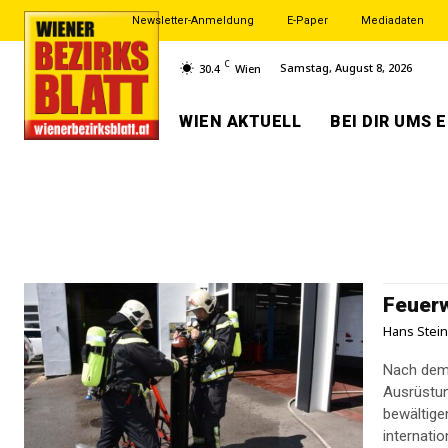
Newsletter-Anmeldung
E-Paper
Mediadaten
C
Samstag, August 8, 2026
30.4
Wien
WIEN AKTUELL
BEI DIR UMS 
Feuerw
Hans Stei
Nach dem 
Ausrüstun
bewältigen
internation