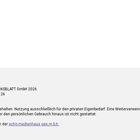
RKSBLATT GmbH 2026
 26
ehalten. Nutzung ausschließlich für den privaten Eigenbedarf. Eine Weiterverwe
r den persönlichen Gebrauch hinaus ist nicht gestattet.
n der
echo medienhaus ges.m.b.h.