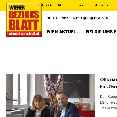
Newsletter-Anmeldung
E-Paper
Mediadaten
C
Samstag, August 8, 2026
30.4
Wien
WIEN AKTUELL
BEI DIR UMS 
Ottakr
Hans Stei
Das Budget
Millionen
Thaliastra