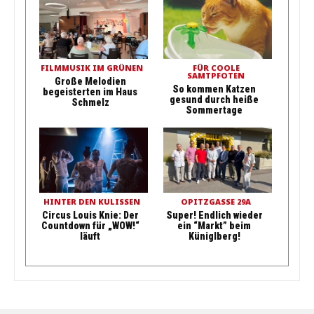
FILMMUSIK IM GRÜNEN
FÜR COOLE
SAMTPFOTEN
Große Melodien
So kommen Katzen
begeisterten im Haus
gesund durch heiße
Schmelz
Sommertage
HINTER DEN KULISSEN
OPITZGASSE 29A
Circus Louis Knie: Der
Super! Endlich wieder
Countdown für „WOW!“
ein “Markt” beim
läuft
Küniglberg!