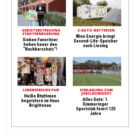
GEBIETSBETREUUNG
E-AUTO-BATTERIEN
STADTERNEUERUNG
Wien Energie bringt
Sieben Favoritner
Second-Life-Speicher
heben heuer den
nach Liesing
“Nachbarschatz”!
LEBENSFREUDE PUR
EINLADUNG ZUM
JUBILÄUMSFEST
Heiße Rhythmen
Alles Gute: 1.
begeistern im Haus
Simmeringer
Brigittenau
Sportclub feiert 125
Jahre