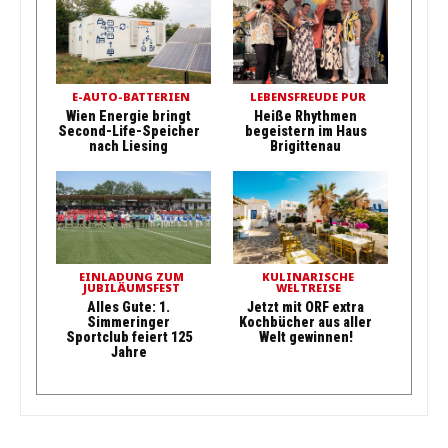
E-AUTO-BATTERIEN
LEBENSFREUDE PUR
Wien Energie bringt
Heiße Rhythmen
Second-Life-Speicher
begeistern im Haus
nach Liesing
Brigittenau
EINLADUNG ZUM
KULINARISCHE
JUBILÄUMSFEST
WELTREISE
Alles Gute: 1.
Jetzt mit ORF extra
Simmeringer
Kochbücher aus aller
Sportclub feiert 125
Welt gewinnen!
Jahre