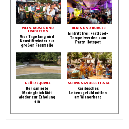
WEIN, MUSIK UND
BEATS UND BURGER
TRADITION
Eintritt frei: Fastfood-
Vier Tage lang wird
Tempel werden zum
Neustift wieder zur
Party-Hotspot
großen Festmeile
GRÄTZL-JUWEL
SCHWUNGVOLLE FIESTA
Der sanierte
Karibisches
Maxingteich lädt
Lebensgefühl mitten
wieder zur Erholung
am Wienerberg
ein