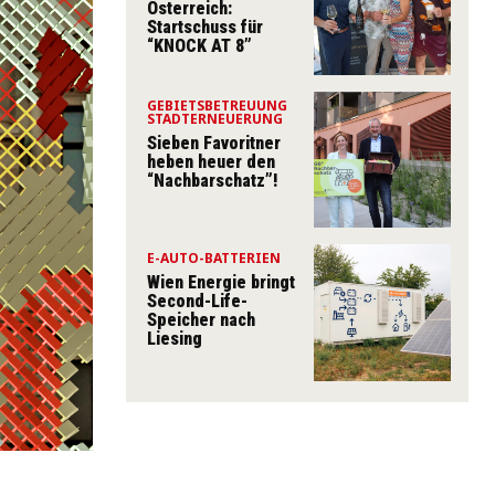
Österreich:
Startschuss für
“KNOCK AT 8”
GEBIETSBETREUUNG
STADTERNEUERUNG
Sieben Favoritner
heben heuer den
“Nachbarschatz”!
E-AUTO-BATTERIEN
Wien Energie bringt
Second-Life-
Speicher nach
Liesing