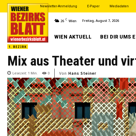
Newsletter-Anmeldung
E-Paper
Mediadaten
C
Freitag, August 7, 2026
26
Wien
WIEN AKTUELL
BEI DIR UMS 
1. BEZIRK
Mix aus Theater und virt
Von
Hans Steiner
Lesezeit:
1
Min.
0