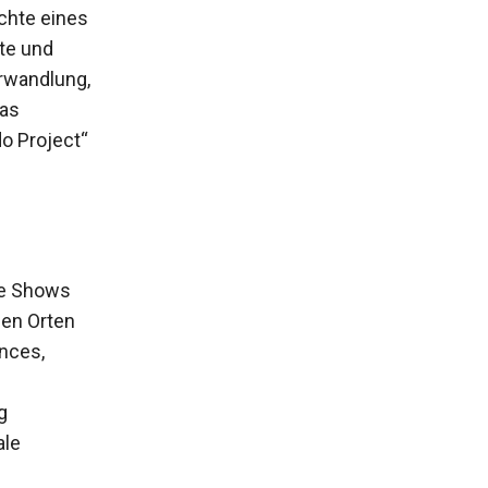
ichte eines
bte und
erwandlung,
das
o Project“
ale Shows
len Orten
ances,
g
ale