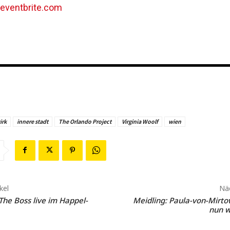
eventbrite.com
irk
innere stadt
The Orlando Project
Virginia Woolf
wien
kel
Näc
he Boss live im Happel-
Meidling: Paula-von-Mirto
nun 