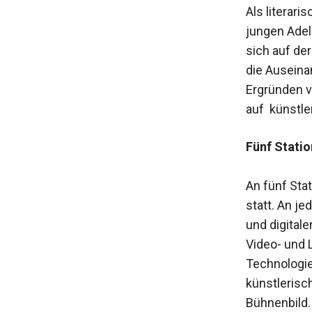
Als literari
jungen Adel
sich auf der
die Auseina
Ergründen v
auf künstle
Fünf Statio
An fünf Stat
statt. An je
und digital
Video- und 
Technologie
künstlerisc
Bühnenbild. 