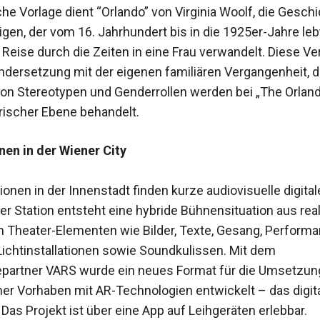
sche Vorlage dient “Orlando” von Virginia Woolf, die Gesch
igen, der vom 16. Jahrhundert bis in die 1925er-Jahre le
 Reise durch die Zeiten in eine Frau verwandelt. Diese V
ndersetzung mit der eigenen familiären Vergangenheit, 
on Stereotypen und Genderrollen werden bei „The Orland
rischer Ebene behandelt.
nen in der Wiener City
ionen in der Innenstadt finden kurze audiovisuelle digit
der Station entsteht eine hybride Bühnensituation aus rea
en Theater-Elementen wie Bilder, Texte, Gesang, Perform
Lichtinstallationen sowie Soundkulissen. Mit dem
partner VARS wurde ein neues Format für die Umsetzun
her Vorhaben mit AR-Technologien entwickelt – das digit
Das Projekt ist über eine App auf Leihgeräten erlebbar.