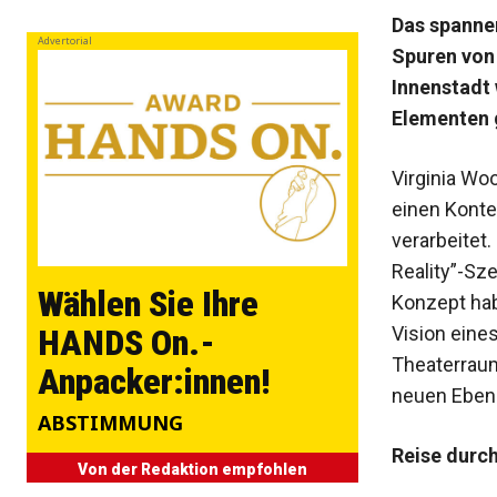
Das spannen
Advertorial
Spuren von 
Innenstadt 
Elementen g
Virginia Woo
einen Konte
verarbeitet
Reality”-Sz
Wählen Sie Ihre
Konzept hab
Vision eine
HANDS On.-
Theaterraum 
Anpacker:innen!
neuen Eben
ABSTIMMUNG
Reise durch
Von der Redaktion empfohlen