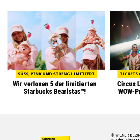
SÜSS, PINK UND STRENG LIMITIERT
TICKETS 
Wir verlosen 5 der limitierten
Circus 
Starbucks Bearistas™!
WOW-Pre
© WIENER BEZI