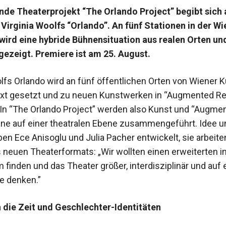
de Theaterprojekt “The Orlando Project” begibt sich 
Virginia Woolfs “Orlando”. An fünf Stationen in der Wi
wird eine hybride Bühnensituation aus realen Orten und
ezeigt. Premiere ist am 25. August.
lfs Orlando wird an fünf öffentlichen Orten von Wiener K
xt gesetzt und zu neuen Kunstwerken in “Augmented Rea
. In “The Orlando Project” werden also Kunst und “Augme
ene auf einer theatralen Ebene zusammengeführt. Idee u
en Ece Anisoglu und Julia Pacher entwickelt, sie arbeiten
s neuen Theaterformats: „Wir wollten einen erweiterten
finden und das Theater größer, interdisziplinär und auf 
e denken.”
 die Zeit und Geschlechter-Identitäten