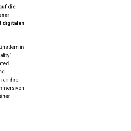
auf die
ener
 digitalen
ünstlern in
lity”
nted
nd
 an ihrer
 immersiven
einer