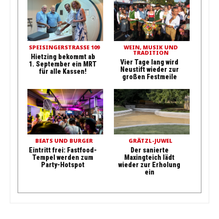
SPEISINGERSTRASSE 109
WEIN, MUSIK UND
TRADITION
Hietzing bekommt ab
Vier Tage lang wird
1. September ein MRT
Neustift wieder zur
für alle Kassen!
großen Festmeile
BEATS UND BURGER
GRÄTZL-JUWEL
Eintritt frei: Fastfood-
Der sanierte
Tempel werden zum
Maxingteich lädt
Party-Hotspot
wieder zur Erholung
ein