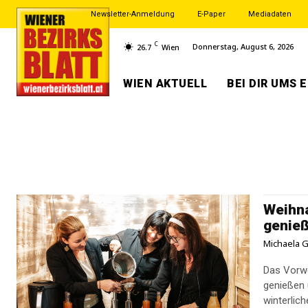
Newsletter-Anmeldung
E-Paper
Mediadaten
C
Donnerstag, August 6, 2026
26.7
Wien
WIEN AKTUELL
BEI DIR UMS 
Weihna
genie
Michaela G
Das Vorwe
genießen
winterlic