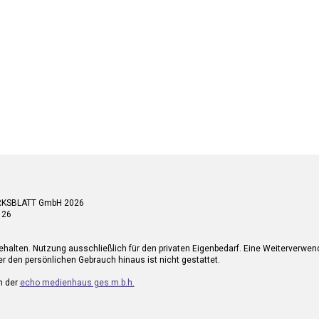
RKSBLATT GmbH 2026
 26
ehalten. Nutzung ausschließlich für den privaten Eigenbedarf. Eine Weiterverwe
r den persönlichen Gebrauch hinaus ist nicht gestattet.
n der
echo medienhaus ges.m.b.h.