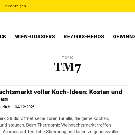
Kleinanzeigen
ECK
WIEN-DOSSIERS
BEZIRKS-HEROS
GEWINNS
TOPIC
TM7
chtsmarkt voller Koch-Ideen: Kosten und
ßen
örlich
-
04/12/2025
rk Studio öffnet seine Türen für alle, die gerne kochen,
 und staunen. Beim Thermomix Weihnachtsmarkt treffen
he Aromen auf festliche Stimmung und laden zu genussvollen