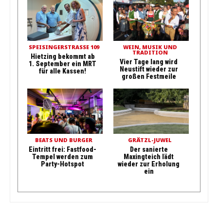
SPEISINGERSTRASSE 109
WEIN, MUSIK UND
TRADITION
Hietzing bekommt ab
Vier Tage lang wird
1. September ein MRT
Neustift wieder zur
für alle Kassen!
großen Festmeile
BEATS UND BURGER
GRÄTZL-JUWEL
Eintritt frei: Fastfood-
Der sanierte
Tempel werden zum
Maxingteich lädt
Party-Hotspot
wieder zur Erholung
ein