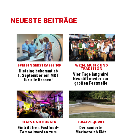
NEUESTE BEITRÄGE
SPEISINGERSTRASSE 109
WEIN, MUSIK UND
TRADITION
Hietzing bekommt ab
Vier Tage lang wird
1. September ein MRT
Neustift wieder zur
für alle Kassen!
großen Festmeile
BEATS UND BURGER
GRÄTZL-JUWEL
Eintritt frei: Fastfood-
Der sanierte
Tempel werden zum
Maxingteich lädt