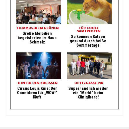
FILMMUSIK IM GRÜNEN
FÜR COOLE
SAMTPFOTEN
Große Melodien
So kommen Katzen
begeisterten im Haus
gesund durch heiße
Schmelz
Sommertage
HINTER DEN KULISSEN
OPITZGASSE 29A
Circus Louis Knie: Der
Super! Endlich wieder
Countdown für „WOW!“
ein “Markt” beim
läuft
Küniglberg!