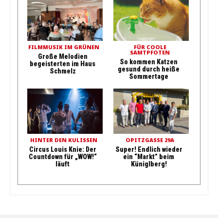
FILMMUSIK IM GRÜNEN
FÜR COOLE
SAMTPFOTEN
Große Melodien
So kommen Katzen
begeisterten im Haus
gesund durch heiße
Schmelz
Sommertage
HINTER DEN KULISSEN
OPITZGASSE 29A
Circus Louis Knie: Der
Super! Endlich wieder
Countdown für „WOW!“
ein “Markt” beim
läuft
Küniglberg!