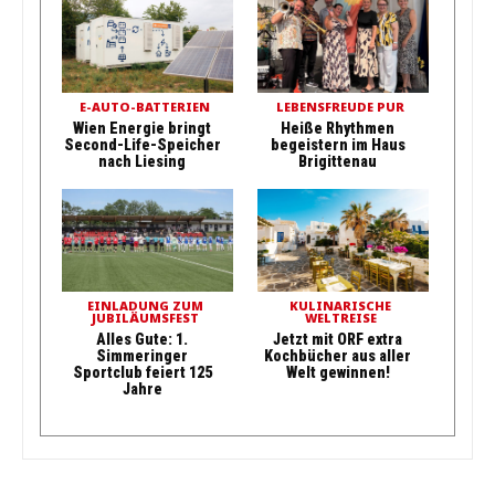
E-AUTO-BATTERIEN
LEBENSFREUDE PUR
Wien Energie bringt
Heiße Rhythmen
Second-Life-Speicher
begeistern im Haus
nach Liesing
Brigittenau
EINLADUNG ZUM
KULINARISCHE
JUBILÄUMSFEST
WELTREISE
Alles Gute: 1.
Jetzt mit ORF extra
Simmeringer
Kochbücher aus aller
Sportclub feiert 125
Welt gewinnen!
Jahre