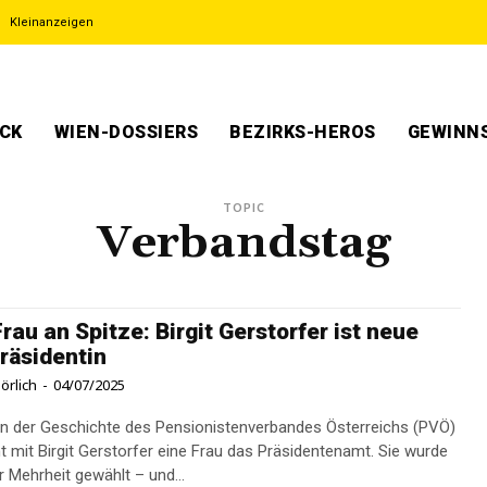
Kleinanzeigen
ECK
WIEN-DOSSIERS
BEZIRKS-HEROS
GEWINNS
TOPIC
Verbandstag
Frau an Spitze: Birgit Gerstorfer ist neue
räsidentin
örlich
-
04/07/2025
in der Geschichte des Pensionistenverbandes Österreichs (PVÖ)
 mit Birgit Gerstorfer eine Frau das Präsidentenamt. Sie wurde
r Mehrheit gewählt – und...