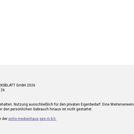
RKSBLATT GmbH 2026
 26
ehalten. Nutzung ausschließlich für den privaten Eigenbedarf. Eine Weiterverwe
r den persönlichen Gebrauch hinaus ist nicht gestattet.
n der
echo medienhaus ges.m.b.h.