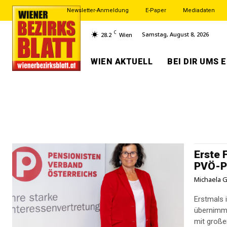
Newsletter-Anmeldung
E-Paper
Mediadaten
C
Samstag, August 8, 2026
28.2
Wien
WIEN AKTUELL
BEI DIR UMS 
Erste 
PVÖ-P
Michaela G
Erstmals 
übernimmt
mit große