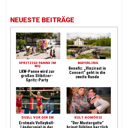
NEUESTE BEITRÄGE
SPRITZIGE PANNE IM
MAYERLING
MQ
Benefiz: „Vinzirast in
LKW-Panne wird zur
Concert” geht in die
großen Stibitzer-
zweite Runde
Spritz-Party
DUELL VOR DER EM
KULT-KOMÖDIE
Erstmals Volleyball-
“Der Mustergatte”
Länderspiel in der
bringt Döbling herzlich