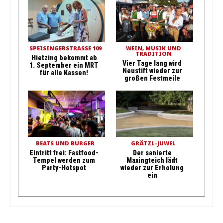
SPEISINGERSTRASSE 109
WEIN, MUSIK UND
TRADITION
Hietzing bekommt ab
Vier Tage lang wird
1. September ein MRT
Neustift wieder zur
für alle Kassen!
großen Festmeile
BEATS UND BURGER
GRÄTZL-JUWEL
Eintritt frei: Fastfood-
Der sanierte
Tempel werden zum
Maxingteich lädt
Party-Hotspot
wieder zur Erholung
ein