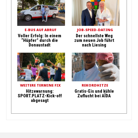
E-BUS AUF ABRUF
JOB-SPEED-DATING
Voller Erfolg: In einem
Der schnellste Weg
“Hüpfer” durch die
zum neuen Job führt
Donaustadt
nach Liesing
WEITERE TERMINE FIX
REKORDHITZE
Hitzewarnung:
Gratis-Eis und kühle
SPORT.PLATZ-Kick-off
Zuflucht bei AÏDA
abgesagt